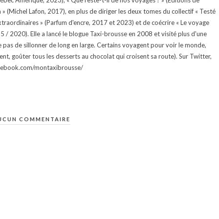
uébec Amérique, 2023), « Que reste-t-il de nos voyages ? » (Éditions de
 (Michel Lafon, 2017), en plus de diriger les deux tomes du collectif « Testé
traordinaires » (Parfum d'encre, 2017 et 2023) et de coécrire « Le voyage
015 / 2020). Elle a lancé le blogue Taxi-brousse en 2008 et visité plus d'une
e pas de sillonner de long en large. Certains voyagent pour voir le monde,
ment, goûter tous les desserts au chocolat qui croisent sa route). Sur Twitter,
facebook.com/montaxibrousse/
UCUN COMMENTAIRE