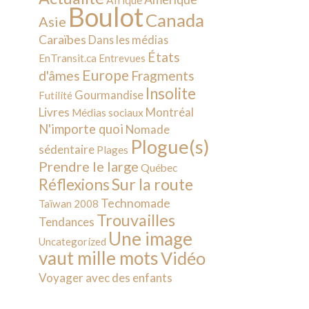
Afrique
Boulot
Canada
Asie
Caraïbes
Dans les médias
États
EnTransit.ca
Entrevues
Europe
d'âmes
Fragments
Insolite
Gourmandise
Futilité
Livres
Montréal
Médias sociaux
N'importe quoi
Nomade
Plogue(s)
sédentaire
Plages
Prendre le large
Québec
Sur la route
Réflexions
Technomade
Taïwan 2008
Trouvailles
Tendances
Une image
Uncategorized
vaut mille mots
Vidéo
Voyager avec des enfants