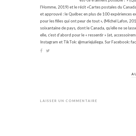
est-ce vraiment possible ? » (Q
l'Homme, 2019) et le récit «Cartes postales du Canada »
et approuvé : le Québec en plus de 100 expériences ex
pour les filles qui ont peur de tout », (Michel Lafon, 2
soixantaine de pays, dont le Canada, qu'elle ne se lass
elle, c’est d’abord pour le « ressentir » (et, accessoire
Instagram et TikTok: @mariejuliega. Sur Facebook: 
A
LAISSER UN COMMENTAIRE