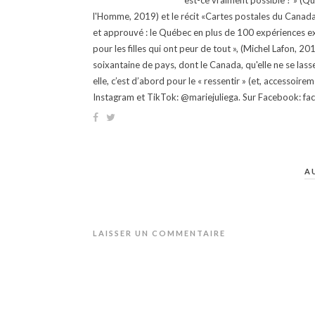
est-ce vraiment possible ? » (Q
l'Homme, 2019) et le récit «Cartes postales du Canada »
et approuvé : le Québec en plus de 100 expériences ex
pour les filles qui ont peur de tout », (Michel Lafon, 2
soixantaine de pays, dont le Canada, qu'elle ne se lass
elle, c’est d’abord pour le « ressentir » (et, accessoire
Instagram et TikTok: @mariejuliega. Sur Facebook: 
A
LAISSER UN COMMENTAIRE