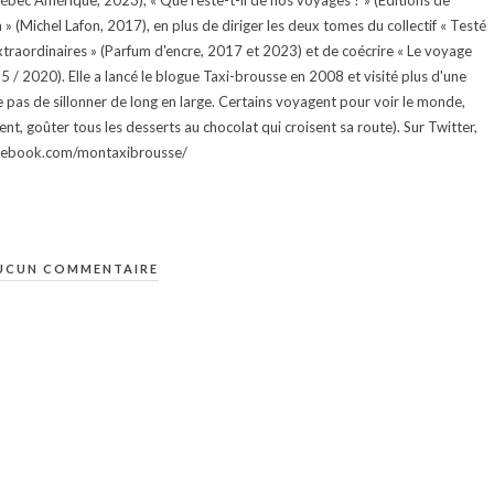
uébec Amérique, 2023), « Que reste-t-il de nos voyages ? » (Éditions de
 (Michel Lafon, 2017), en plus de diriger les deux tomes du collectif « Testé
traordinaires » (Parfum d'encre, 2017 et 2023) et de coécrire « Le voyage
015 / 2020). Elle a lancé le blogue Taxi-brousse en 2008 et visité plus d'une
e pas de sillonner de long en large. Certains voyagent pour voir le monde,
ment, goûter tous les desserts au chocolat qui croisent sa route). Sur Twitter,
facebook.com/montaxibrousse/
UCUN COMMENTAIRE