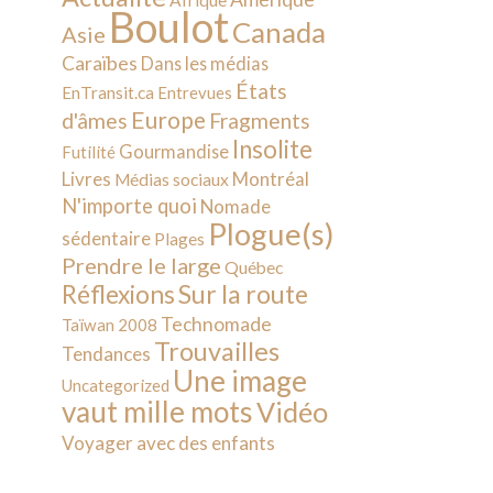
Afrique
Boulot
Canada
Asie
Caraïbes
Dans les médias
États
EnTransit.ca
Entrevues
Europe
d'âmes
Fragments
Insolite
Gourmandise
Futilité
Livres
Montréal
Médias sociaux
N'importe quoi
Nomade
Plogue(s)
sédentaire
Plages
Prendre le large
Québec
Sur la route
Réflexions
Technomade
Taïwan 2008
Trouvailles
Tendances
Une image
Uncategorized
vaut mille mots
Vidéo
Voyager avec des enfants