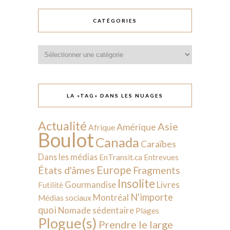
CATÉGORIES
Catégories
LA «TAG» DANS LES NUAGES
Actualité
Asie
Amérique
Afrique
Boulot
Canada
Caraïbes
Dans les médias
EnTransit.ca
Entrevues
Europe
États d'âmes
Fragments
Insolite
Livres
Gourmandise
Futilité
N'importe
Montréal
Médias sociaux
quoi
Nomade sédentaire
Plages
Plogue(s)
Prendre le large