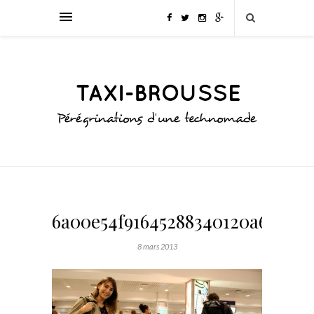
6a00e54f91645288340120a63025a
8 mars 2013