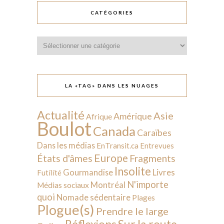
CATÉGORIES
Catégories
LA «TAG» DANS LES NUAGES
Actualité
Asie
Amérique
Afrique
Boulot
Canada
Caraïbes
Dans les médias
EnTransit.ca
Entrevues
Europe
États d'âmes
Fragments
Insolite
Livres
Gourmandise
Futilité
N'importe
Montréal
Médias sociaux
quoi
Nomade sédentaire
Plages
Plogue(s)
Prendre le large
Sur la route