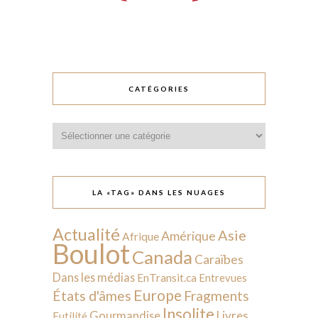
CATÉGORIES
Catégories
LA «TAG» DANS LES NUAGES
Actualité
Asie
Amérique
Afrique
Boulot
Canada
Caraïbes
Dans les médias
EnTransit.ca
Entrevues
Europe
États d'âmes
Fragments
Insolite
Livres
Gourmandise
Futilité