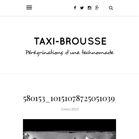
580153_10151078725051039_5941
3 mars 2013