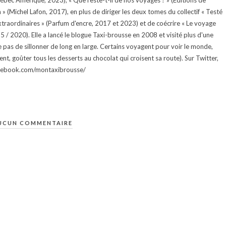
uébec Amérique, 2023), « Que reste-t-il de nos voyages ? » (Éditions de
 (Michel Lafon, 2017), en plus de diriger les deux tomes du collectif « Testé
traordinaires » (Parfum d'encre, 2017 et 2023) et de coécrire « Le voyage
015 / 2020). Elle a lancé le blogue Taxi-brousse en 2008 et visité plus d'une
e pas de sillonner de long en large. Certains voyagent pour voir le monde,
ment, goûter tous les desserts au chocolat qui croisent sa route). Sur Twitter,
facebook.com/montaxibrousse/
UCUN COMMENTAIRE