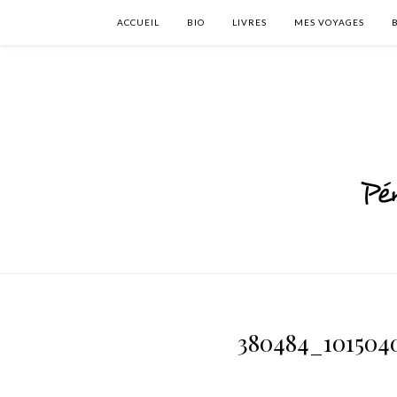
ACCUEIL
BIO
LIVRES
MES VOYAGES
380484_101504