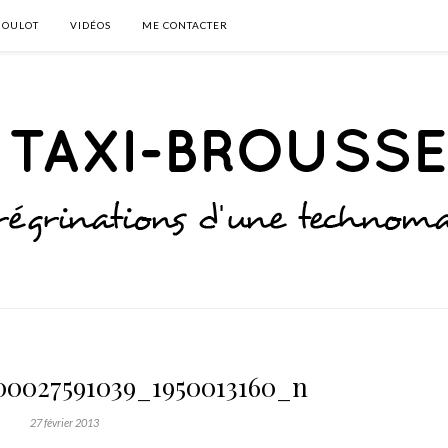
BOULOT
VIDÉOS
ME CONTACTER
00027591039_1950013160_n
27 février 2013