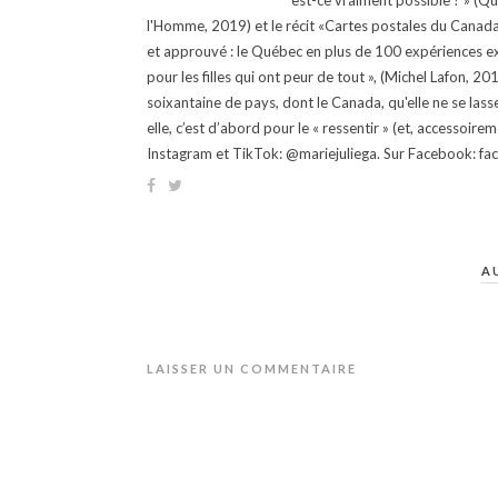
est-ce vraiment possible ? » (Q
l'Homme, 2019) et le récit «Cartes postales du Canada »
et approuvé : le Québec en plus de 100 expériences ex
pour les filles qui ont peur de tout », (Michel Lafon, 2
soixantaine de pays, dont le Canada, qu'elle ne se lass
elle, c’est d’abord pour le « ressentir » (et, accessoire
Instagram et TikTok: @mariejuliega. Sur Facebook: 
A
LAISSER UN COMMENTAIRE