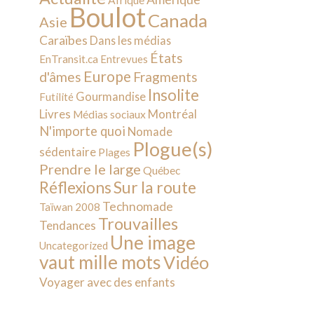
Afrique
Boulot
Canada
Asie
Caraïbes
Dans les médias
États
EnTransit.ca
Entrevues
Europe
d'âmes
Fragments
Insolite
Gourmandise
Futilité
Livres
Montréal
Médias sociaux
N'importe quoi
Nomade
Plogue(s)
sédentaire
Plages
Prendre le large
Québec
Sur la route
Réflexions
Technomade
Taïwan 2008
Trouvailles
Tendances
Une image
Uncategorized
vaut mille mots
Vidéo
Voyager avec des enfants