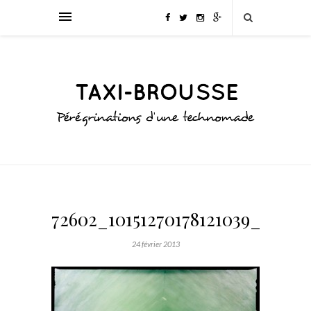
72602_10151270178121039_10802
24 février 2013