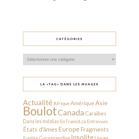
CATÉGORIES
Catégories
LA «TAG» DANS LES NUAGES
Actualité
Asie
Amérique
Afrique
Boulot
Canada
Caraïbes
Dans les médias
EnTransit.ca
Entrevues
Europe
États d'âmes
Fragments
Insolite
Livres
Gourmandise
Futilité