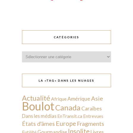
CATÉGORIES
Catégories
LA «TAG» DANS LES NUAGES
Actualité
Asie
Amérique
Afrique
Boulot
Canada
Caraïbes
Dans les médias
EnTransit.ca
Entrevues
Europe
États d'âmes
Fragments
Insolite
Livres
Gourmandise
Futilité