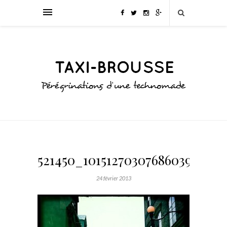
521450_10151270307686039_1321
24 février 2013