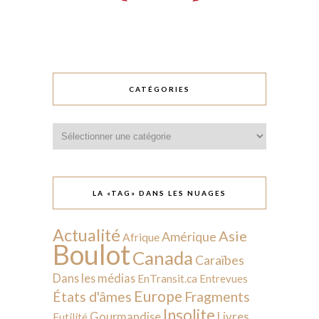
CATÉGORIES
Catégories
LA «TAG» DANS LES NUAGES
Actualité
Asie
Amérique
Afrique
Boulot
Canada
Caraïbes
Dans les médias
EnTransit.ca
Entrevues
Europe
États d'âmes
Fragments
Insolite
Livres
Gourmandise
Futilité