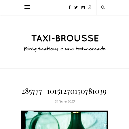
285777_10151270150781039_6270
24 février 2013