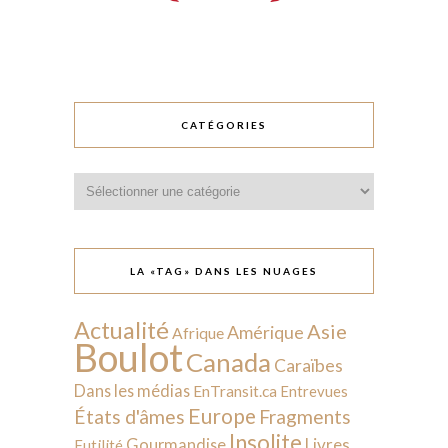
CATÉGORIES
Catégories
LA «TAG» DANS LES NUAGES
Actualité
Asie
Amérique
Afrique
Boulot
Canada
Caraïbes
Dans les médias
EnTransit.ca
Entrevues
Europe
États d'âmes
Fragments
Insolite
Livres
Gourmandise
Futilité