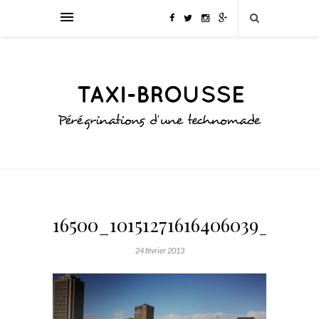
16500_10151271616406039_10167
24 février 2013