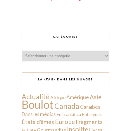
CATÉGORIES
Catégories
LA «TAG» DANS LES NUAGES
Actualité
Asie
Amérique
Afrique
Boulot
Canada
Caraïbes
Dans les médias
EnTransit.ca
Entrevues
Europe
États d'âmes
Fragments
Insolite
Livres
Gourmandise
Futilité