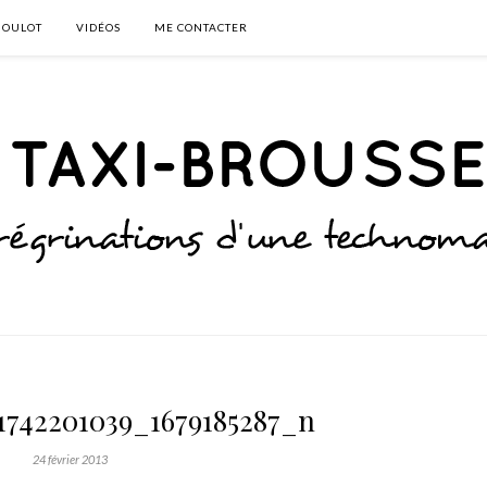
BOULOT
VIDÉOS
ME CONTACTER
71742201039_1679185287_n
24 février 2013