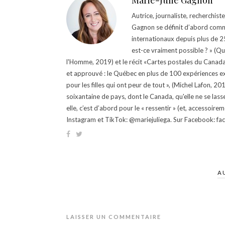
Marie-Julie Gagnon
Autrice, journaliste, recherchis
Gagnon se définit d’abord comm
internationaux depuis plus de 25 
est-ce vraiment possible ? » (Q
l'Homme, 2019) et le récit «Cartes postales du Canada »
et approuvé : le Québec en plus de 100 expériences ex
pour les filles qui ont peur de tout », (Michel Lafon, 2
soixantaine de pays, dont le Canada, qu'elle ne se lass
elle, c’est d’abord pour le « ressentir » (et, accessoire
Instagram et TikTok: @mariejuliega. Sur Facebook: 
A
LAISSER UN COMMENTAIRE