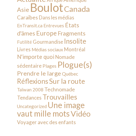
Afrique
Boulot
Canada
Asie
Caraïbes
Dans les médias
États
EnTransit.ca
Entrevues
Europe
d'âmes
Fragments
Insolite
Gourmandise
Futilité
Livres
Montréal
Médias sociaux
N'importe quoi
Nomade
Plogue(s)
sédentaire
Plages
Prendre le large
Québec
Sur la route
Réflexions
Technomade
Taïwan 2008
Trouvailles
Tendances
Une image
Uncategorized
vaut mille mots
Vidéo
Voyager avec des enfants