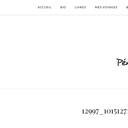
ACCUEIL
BIO
LIVRES
MES VOYAGES
12997_101512