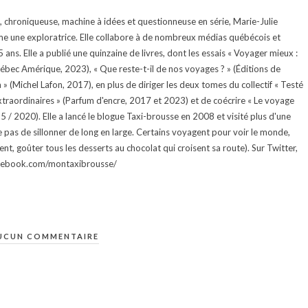
te, chroniqueuse, machine à idées et questionneuse en série, Marie-Julie
e une exploratrice. Elle collabore à de nombreux médias québécois et
ans. Elle a publié une quinzaine de livres, dont les essais « Voyager mieux :
uébec Amérique, 2023), « Que reste-t-il de nos voyages ? » (Éditions de
 (Michel Lafon, 2017), en plus de diriger les deux tomes du collectif « Testé
traordinaires » (Parfum d'encre, 2017 et 2023) et de coécrire « Le voyage
015 / 2020). Elle a lancé le blogue Taxi-brousse en 2008 et visité plus d'une
e pas de sillonner de long en large. Certains voyagent pour voir le monde,
ment, goûter tous les desserts au chocolat qui croisent sa route). Sur Twitter,
facebook.com/montaxibrousse/
UCUN COMMENTAIRE