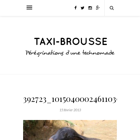
392723_10150400024611039_102
15 février 2013