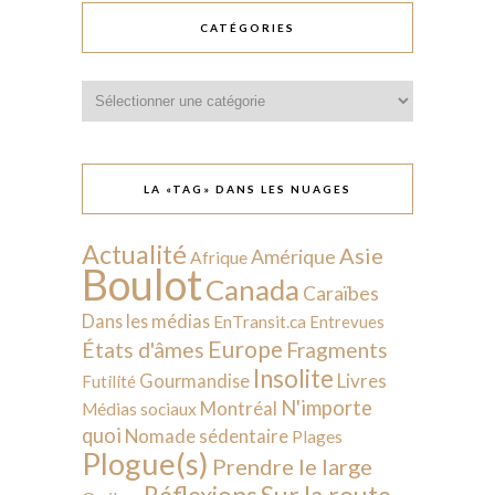
CATÉGORIES
Catégories
LA «TAG» DANS LES NUAGES
Actualité
Asie
Amérique
Afrique
Boulot
Canada
Caraïbes
Dans les médias
EnTransit.ca
Entrevues
Europe
États d'âmes
Fragments
Insolite
Livres
Gourmandise
Futilité
N'importe
Montréal
Médias sociaux
quoi
Nomade sédentaire
Plages
Plogue(s)
Prendre le large
Sur la route