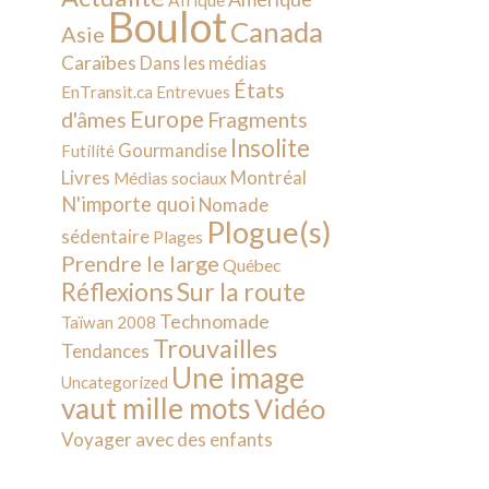
Afrique
Boulot
Canada
Asie
Caraïbes
Dans les médias
États
EnTransit.ca
Entrevues
Europe
d'âmes
Fragments
Insolite
Gourmandise
Futilité
Livres
Montréal
Médias sociaux
N'importe quoi
Nomade
Plogue(s)
sédentaire
Plages
Prendre le large
Québec
Sur la route
Réflexions
Technomade
Taïwan 2008
Trouvailles
Tendances
Une image
Uncategorized
vaut mille mots
Vidéo
Voyager avec des enfants