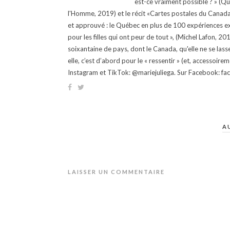
est-ce vraiment possible ? » (Q
l'Homme, 2019) et le récit «Cartes postales du Canada »
et approuvé : le Québec en plus de 100 expériences ex
pour les filles qui ont peur de tout », (Michel Lafon, 2
soixantaine de pays, dont le Canada, qu'elle ne se lass
elle, c’est d’abord pour le « ressentir » (et, accessoire
Instagram et TikTok: @mariejuliega. Sur Facebook: 
A
LAISSER UN COMMENTAIRE