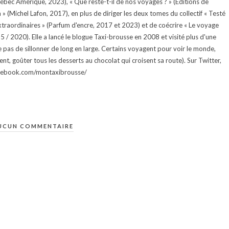
uébec Amérique, 2023), « Que reste-t-il de nos voyages ? » (Éditions de
 (Michel Lafon, 2017), en plus de diriger les deux tomes du collectif « Testé
traordinaires » (Parfum d'encre, 2017 et 2023) et de coécrire « Le voyage
015 / 2020). Elle a lancé le blogue Taxi-brousse en 2008 et visité plus d'une
e pas de sillonner de long en large. Certains voyagent pour voir le monde,
ment, goûter tous les desserts au chocolat qui croisent sa route). Sur Twitter,
facebook.com/montaxibrousse/
UCUN COMMENTAIRE