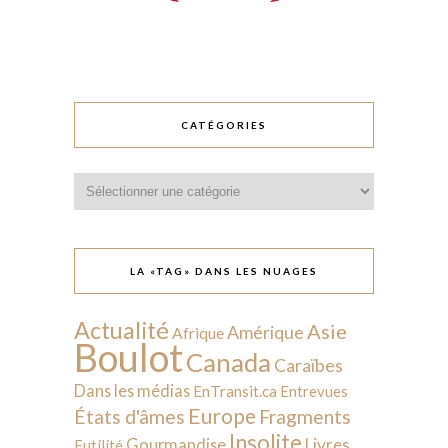
CATÉGORIES
Catégories
LA «TAG» DANS LES NUAGES
Actualité
Asie
Amérique
Afrique
Boulot
Canada
Caraïbes
Dans les médias
EnTransit.ca
Entrevues
Europe
États d'âmes
Fragments
Insolite
Livres
Gourmandise
Futilité