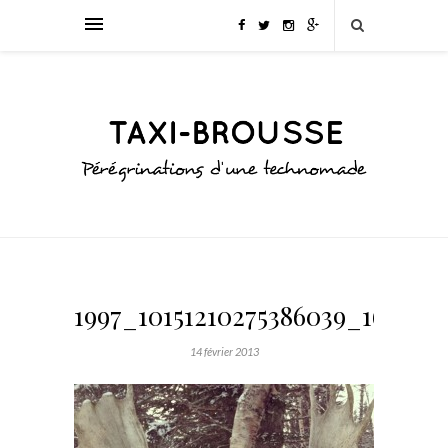
1997_10151210275386039_164592
14 février 2013