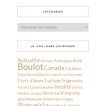
CATÉGORIES
Catégories
LA «TAG» DANS LES NUAGES
Actualité
Asie
Amérique
Afrique
Boulot
Canada
Caraïbes
Dans les médias
EnTransit.ca
Entrevues
Europe
États d'âmes
Fragments
Insolite
Livres
Gourmandise
Futilité
N'importe
Montréal
Médias sociaux
quoi
Nomade sédentaire
Plages
Plogue(s)
Prendre le large