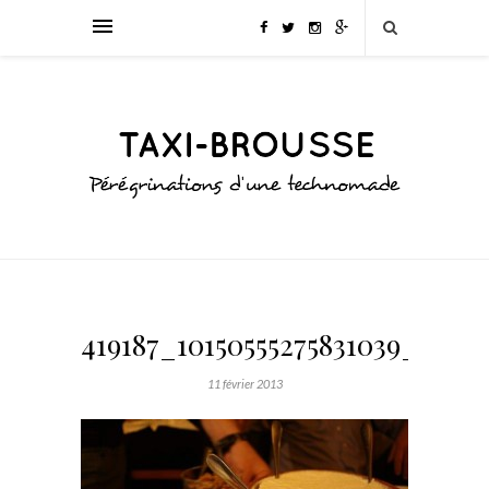
419187_10150555275831039_9439
11 février 2013