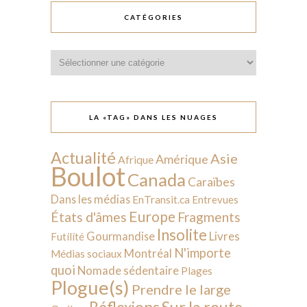
CATÉGORIES
Catégories
LA «TAG» DANS LES NUAGES
Actualité
Asie
Amérique
Afrique
Boulot
Canada
Caraïbes
Dans les médias
EnTransit.ca
Entrevues
Europe
États d'âmes
Fragments
Insolite
Livres
Gourmandise
Futilité
N'importe
Montréal
Médias sociaux
quoi
Nomade sédentaire
Plages
Plogue(s)
Prendre le large
Sur la route