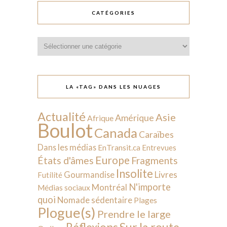
CATÉGORIES
Catégories
LA «TAG» DANS LES NUAGES
Actualité
Asie
Amérique
Afrique
Boulot
Canada
Caraïbes
Dans les médias
EnTransit.ca
Entrevues
Europe
États d'âmes
Fragments
Insolite
Livres
Gourmandise
Futilité
N'importe
Montréal
Médias sociaux
quoi
Nomade sédentaire
Plages
Plogue(s)
Prendre le large
Sur la route