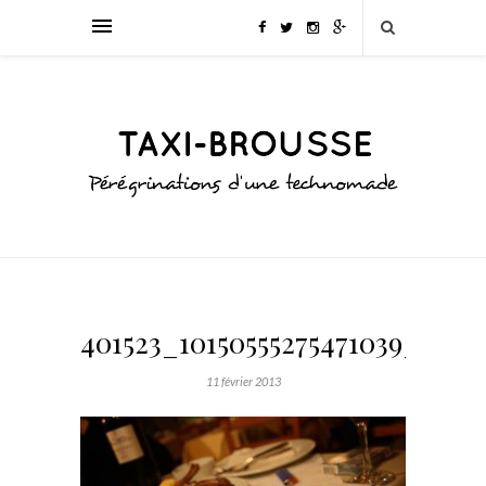
401523_10150555275471039_1107
11 février 2013