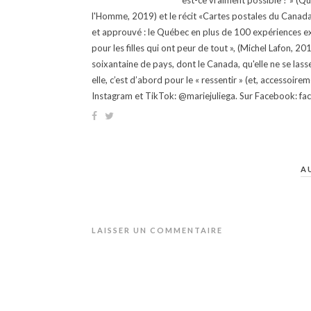
est-ce vraiment possible ? » (Q
l'Homme, 2019) et le récit «Cartes postales du Canada »
et approuvé : le Québec en plus de 100 expériences ex
pour les filles qui ont peur de tout », (Michel Lafon, 2
soixantaine de pays, dont le Canada, qu'elle ne se lass
elle, c’est d’abord pour le « ressentir » (et, accessoire
Instagram et TikTok: @mariejuliega. Sur Facebook: 
A
LAISSER UN COMMENTAIRE