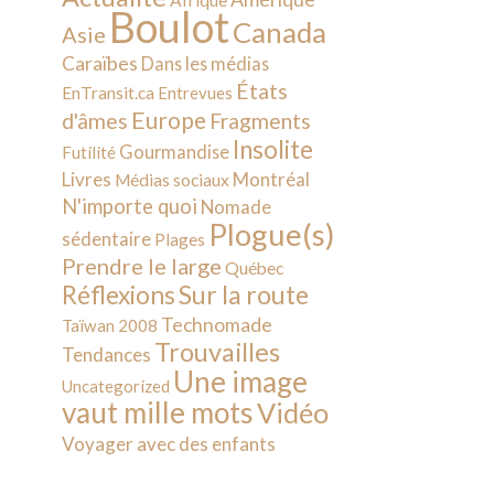
Afrique
Boulot
Canada
Asie
Caraïbes
Dans les médias
États
EnTransit.ca
Entrevues
Europe
d'âmes
Fragments
Insolite
Gourmandise
Futilité
Livres
Montréal
Médias sociaux
N'importe quoi
Nomade
Plogue(s)
sédentaire
Plages
Prendre le large
Québec
Sur la route
Réflexions
Technomade
Taïwan 2008
Trouvailles
Tendances
Une image
Uncategorized
vaut mille mots
Vidéo
Voyager avec des enfants