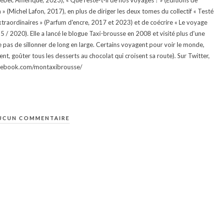
uébec Amérique, 2023), « Que reste-t-il de nos voyages ? » (Éditions de
 (Michel Lafon, 2017), en plus de diriger les deux tomes du collectif « Testé
traordinaires » (Parfum d'encre, 2017 et 2023) et de coécrire « Le voyage
015 / 2020). Elle a lancé le blogue Taxi-brousse en 2008 et visité plus d'une
e pas de sillonner de long en large. Certains voyagent pour voir le monde,
ment, goûter tous les desserts au chocolat qui croisent sa route). Sur Twitter,
facebook.com/montaxibrousse/
UCUN COMMENTAIRE