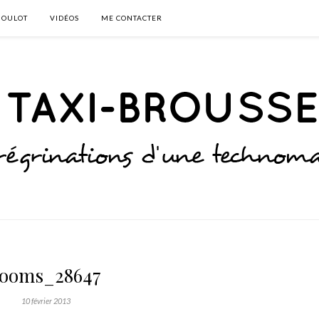
BOULOT
VIDÉOS
ME CONTACTER
rooms_28647
10 février 2013