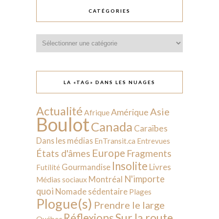
CATÉGORIES
Catégories
LA «TAG» DANS LES NUAGES
Actualité
Asie
Amérique
Afrique
Boulot
Canada
Caraïbes
Dans les médias
EnTransit.ca
Entrevues
Europe
États d'âmes
Fragments
Insolite
Livres
Gourmandise
Futilité
N'importe
Montréal
Médias sociaux
quoi
Nomade sédentaire
Plages
Plogue(s)
Prendre le large
Sur la route
Réflexions
Québec