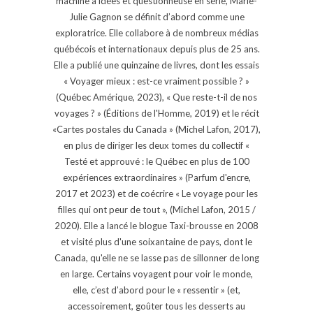
machine à idées et questionneuse en série, Marie-
Julie Gagnon se définit d’abord comme une
exploratrice. Elle collabore à de nombreux médias
québécois et internationaux depuis plus de 25 ans.
Elle a publié une quinzaine de livres, dont les essais
« Voyager mieux : est-ce vraiment possible ? »
(Québec Amérique, 2023), « Que reste-t-il de nos
voyages ? » (Éditions de l'Homme, 2019) et le récit
«Cartes postales du Canada » (Michel Lafon, 2017),
en plus de diriger les deux tomes du collectif «
Testé et approuvé : le Québec en plus de 100
expériences extraordinaires » (Parfum d'encre,
2017 et 2023) et de coécrire « Le voyage pour les
filles qui ont peur de tout », (Michel Lafon, 2015 /
2020). Elle a lancé le blogue Taxi-brousse en 2008
et visité plus d'une soixantaine de pays, dont le
Canada, qu'elle ne se lasse pas de sillonner de long
en large. Certains voyagent pour voir le monde,
elle, c’est d’abord pour le « ressentir » (et,
accessoirement, goûter tous les desserts au