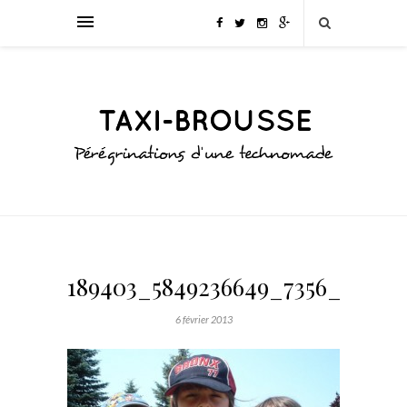
189403_5849236649_7356_n
6 février 2013