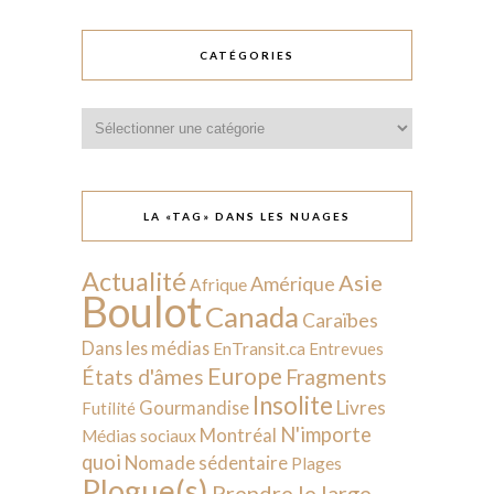
CATÉGORIES
Catégories
LA «TAG» DANS LES NUAGES
Actualité
Asie
Amérique
Afrique
Boulot
Canada
Caraïbes
Dans les médias
EnTransit.ca
Entrevues
Europe
États d'âmes
Fragments
Insolite
Livres
Gourmandise
Futilité
N'importe
Montréal
Médias sociaux
quoi
Nomade sédentaire
Plages
Plogue(s)
Prendre le large