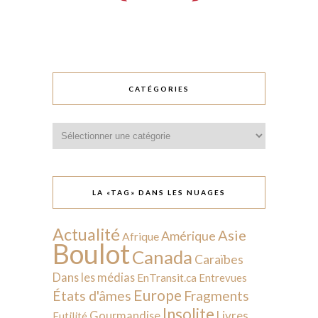
CATÉGORIES
Catégories
LA «TAG» DANS LES NUAGES
Actualité
Asie
Amérique
Afrique
Boulot
Canada
Caraïbes
Dans les médias
EnTransit.ca
Entrevues
Europe
États d'âmes
Fragments
Insolite
Livres
Gourmandise
Futilité