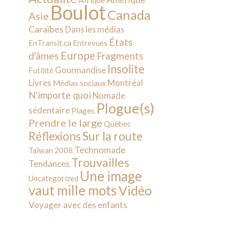
Afrique
Boulot
Canada
Asie
Caraïbes
Dans les médias
États
EnTransit.ca
Entrevues
Europe
d'âmes
Fragments
Insolite
Gourmandise
Futilité
Livres
Montréal
Médias sociaux
N'importe quoi
Nomade
Plogue(s)
sédentaire
Plages
Prendre le large
Québec
Sur la route
Réflexions
Technomade
Taïwan 2008
Trouvailles
Tendances
Une image
Uncategorized
vaut mille mots
Vidéo
Voyager avec des enfants