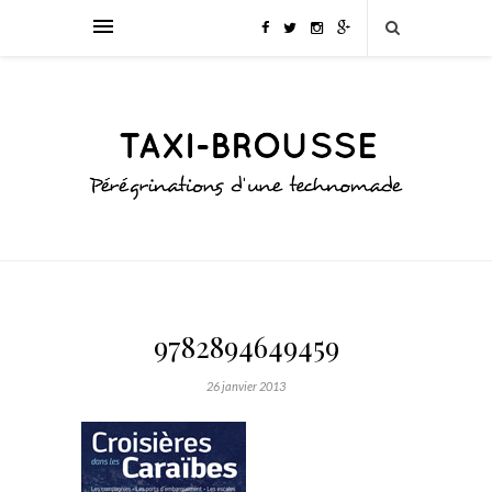
9782894649459
26 janvier 2013