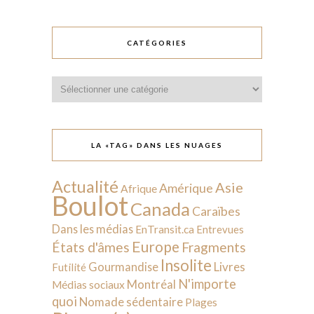
CATÉGORIES
Catégories
LA «TAG» DANS LES NUAGES
Actualité
Asie
Amérique
Afrique
Boulot
Canada
Caraïbes
Dans les médias
EnTransit.ca
Entrevues
Europe
États d'âmes
Fragments
Insolite
Livres
Gourmandise
Futilité
N'importe
Montréal
Médias sociaux
quoi
Nomade sédentaire
Plages