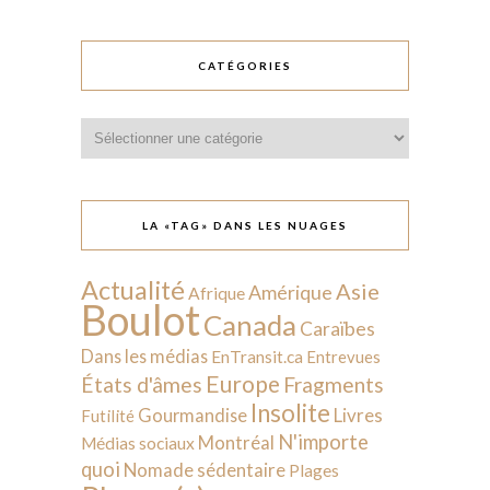
CATÉGORIES
Catégories
LA «TAG» DANS LES NUAGES
Actualité
Asie
Amérique
Afrique
Boulot
Canada
Caraïbes
Dans les médias
EnTransit.ca
Entrevues
Europe
États d'âmes
Fragments
Insolite
Livres
Gourmandise
Futilité
N'importe
Montréal
Médias sociaux
quoi
Nomade sédentaire
Plages