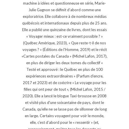
machine à idées et questionneuse en série, Marie-
Julie Gagnon se définit d’abord comme une
exploratrice. Elle collabore à de nombreux médias
québécois et internationaux depuis plus de 25 ans.
Elle a publié une quinzaine de livres, dont les essais
« Voyager mieux : est-ce vraiment possible ? »
(Québec Amérique, 2023), « Que reste-t-il de nos
voyages ? » (Éditions de l'Homme, 2019) et le récit
«Cartes postales du Canada » (Michel Lafon, 2017),
en plus de diriger les deux tomes du collectif «
Testé et approuvé : le Québec en plus de 100
expériences extraordinaires » (Parfum d'encre,
2017 et 2023) et de coécrire « Le voyage pour les
filles qui ont peur de tout », (Michel Lafon, 2015 /
2020). Elle a lancé le blogue Taxi-brousse en 2008
et visité plus d'une soixantaine de pays, dont le
Canada, qu'elle ne se lasse pas de sillonner de long
en large. Certains voyagent pour voir le monde,
elle, c’est d’abord pour le « ressentir » (et,
accessoirement, goûter tous les desserts au