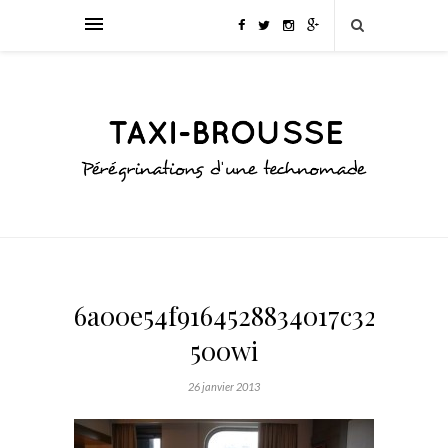
6a00e54f9164528834017c325925a
500wi
26 janvier 2013