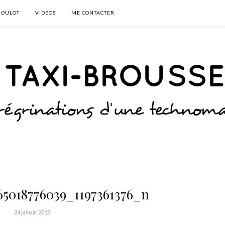
BOULOT
VIDÉOS
ME CONTACTER
65018776039_1197361376_n
24 janvier 2013