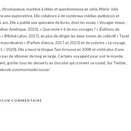
te, chroniqueuse, machine à idées et questionneuse en série, Marie-Julie
e une exploratrice. Elle collabore à de nombreux médias québécois et
ans. Elle a publié une quinzaine de livres, dont les essais « Voyager mieux :
uébec Amérique, 2023), « Que reste-t-il de nos voyages ? » (Éditions de
 (Michel Lafon, 2017), en plus de diriger les deux tomes du collectif « Testé
traordinaires » (Parfum d'encre, 2017 et 2023) et de coécrire « Le voyage
015 / 2020). Elle a lancé le blogue Taxi-brousse en 2008 et visité plus d'une
e pas de sillonner de long en large. Certains voyagent pour voir le monde,
ment, goûter tous les desserts au chocolat qui croisent sa route). Sur Twitter,
facebook.com/montaxibrousse/
UCUN COMMENTAIRE