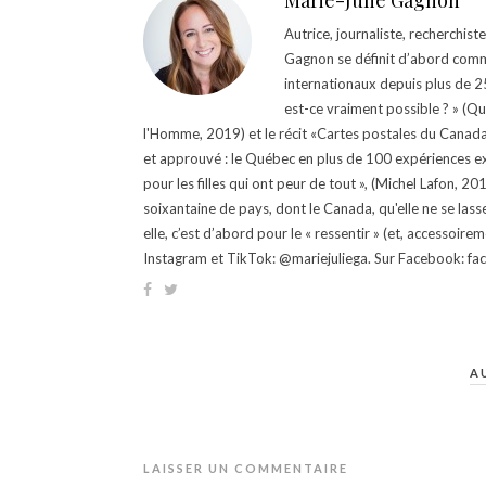
Marie-Julie Gagnon
Autrice, journaliste, recherchis
Gagnon se définit d’abord comm
internationaux depuis plus de 25 
est-ce vraiment possible ? » (Q
l'Homme, 2019) et le récit «Cartes postales du Canada »
et approuvé : le Québec en plus de 100 expériences ex
pour les filles qui ont peur de tout », (Michel Lafon, 2
soixantaine de pays, dont le Canada, qu'elle ne se lass
elle, c’est d’abord pour le « ressentir » (et, accessoire
Instagram et TikTok: @mariejuliega. Sur Facebook: 
A
LAISSER UN COMMENTAIRE