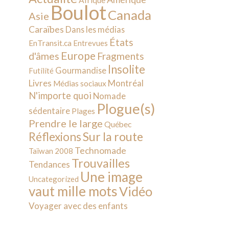
Afrique
Boulot
Canada
Asie
Caraïbes
Dans les médias
États
EnTransit.ca
Entrevues
Europe
d'âmes
Fragments
Insolite
Gourmandise
Futilité
Livres
Montréal
Médias sociaux
N'importe quoi
Nomade
Plogue(s)
sédentaire
Plages
Prendre le large
Québec
Sur la route
Réflexions
Technomade
Taïwan 2008
Trouvailles
Tendances
Une image
Uncategorized
vaut mille mots
Vidéo
Voyager avec des enfants