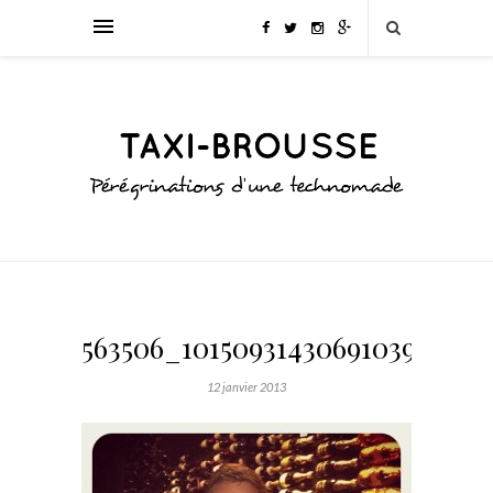
563506_10150931430691039_963
12 janvier 2013