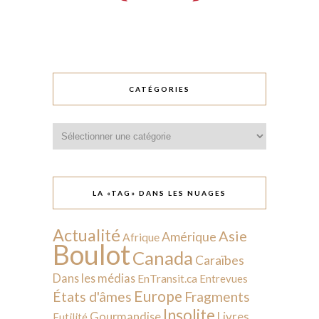
CATÉGORIES
Catégories
LA «TAG» DANS LES NUAGES
Actualité
Asie
Amérique
Afrique
Boulot
Canada
Caraïbes
Dans les médias
EnTransit.ca
Entrevues
Europe
États d'âmes
Fragments
Insolite
Livres
Gourmandise
Futilité