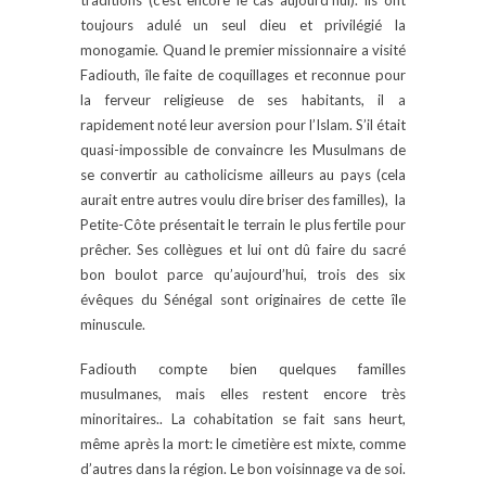
traditions (c’est encore le cas aujourd’hui). Ils ont
toujours adulé un seul dieu et privilégié la
monogamie. Quand le premier missionnaire a visité
Fadiouth, île faite de coquillages et reconnue pour
la ferveur religieuse de ses habitants, il a
rapidement noté leur aversion pour l’Islam. S’il était
quasi-impossible de convaincre les Musulmans de
se convertir au catholicisme ailleurs au pays (cela
aurait entre autres voulu dire briser des familles), la
Petite-Côte présentait le terrain le plus fertile pour
prêcher. Ses collègues et lui ont dû faire du sacré
bon boulot parce qu’aujourd’hui, trois des six
évêques du Sénégal sont originaires de cette île
minuscule.
Fadiouth compte bien quelques familles
musulmanes, mais elles restent encore très
minoritaires.. La cohabitation se fait sans heurt,
même après la mort: le cimetière est mixte, comme
d’autres dans la région. Le bon voisinnage va de soi.