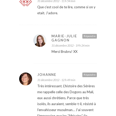
31 décembre 2012 - 11 h 54 min
Que c’est cool de te lire, comme si on y
etait. J’adore.
MARIE-JULIE
Répondre
GAGNON
31 décembre 2012 - 19 h 24 min
Merci Brubru! XX
JOHANNE
Répondre
31 décembre 2012 - 12 h 49 min
Très intéressant. L’histoire des Sérères
me rappelle celle des Dogons au Mali,
eux aussi chrétiens. Parce que très
isolés, ils auraient, semble-t-il, résisté à
l’envahisseur musulman… J’ai souvent
l’impression que les “Africains” (je