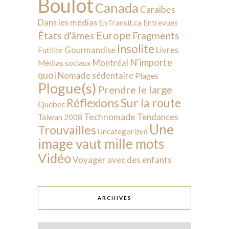
Boulot
Canada
Caraïbes
Dans les médias
EnTransit.ca
Entrevues
Europe
États d'âmes
Fragments
Insolite
Livres
Gourmandise
Futilité
N'importe
Montréal
Médias sociaux
quoi
Nomade sédentaire
Plages
Plogue(s)
Prendre le large
Sur la route
Réflexions
Québec
Technomade
Tendances
Taïwan 2008
Une
Trouvailles
Uncategorized
image vaut mille mots
Vidéo
Voyager avec des enfants
ARCHIVES
Archives