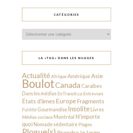
CATÉGORIES
Catégories
LA «TAG» DANS LES NUAGES
Actualité
Asie
Amérique
Afrique
Boulot
Canada
Caraïbes
Dans les médias
EnTransit.ca
Entrevues
Europe
États d'âmes
Fragments
Insolite
Livres
Gourmandise
Futilité
N'importe
Montréal
Médias sociaux
quoi
Nomade sédentaire
Plages
Plogue(s)
Prendre le large