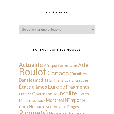
CATÉGORIES
Catégories
LA «TAG» DANS LES NUAGES
Actualité
Asie
Amérique
Afrique
Boulot
Canada
Caraïbes
Dans les médias
EnTransit.ca
Entrevues
Europe
États d'âmes
Fragments
Insolite
Livres
Gourmandise
Futilité
N'importe
Montréal
Médias sociaux
quoi
Nomade sédentaire
Plages
Plogue(s)
Prendre le large