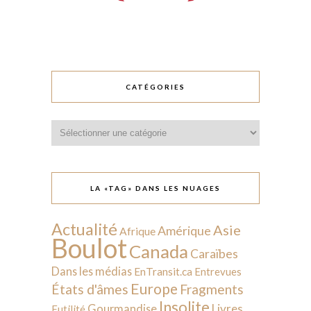
CATÉGORIES
Catégories
LA «TAG» DANS LES NUAGES
Actualité
Asie
Amérique
Afrique
Boulot
Canada
Caraïbes
Dans les médias
EnTransit.ca
Entrevues
Europe
États d'âmes
Fragments
Insolite
Livres
Gourmandise
Futilité