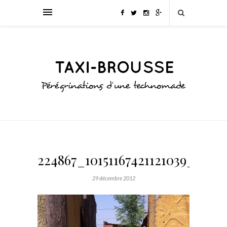
224867_10151167421121039_12131
29 décembre 2012