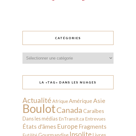
CATÉGORIES
Catégories
LA «TAG» DANS LES NUAGES
Actualité
Asie
Amérique
Afrique
Boulot
Canada
Caraïbes
Dans les médias
EnTransit.ca
Entrevues
Europe
États d'âmes
Fragments
Insolite
Livres
Gourmandise
Futilité