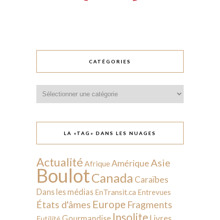
CATÉGORIES
Catégories
LA «TAG» DANS LES NUAGES
Actualité
Asie
Amérique
Afrique
Boulot
Canada
Caraïbes
Dans les médias
EnTransit.ca
Entrevues
Europe
États d'âmes
Fragments
Insolite
Livres
Gourmandise
Futilité