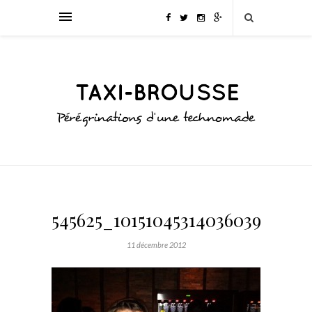
545625_10151045314036039_9059
11 décembre 2012