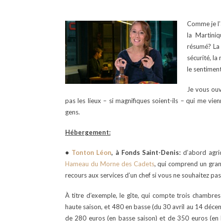
Comme je l’
la Martiniq
résumé? La l
sécurité, la 
le sentiment
Je vous ouv
pas les lieux – si magnifiques soient-ils – qui me vi
gens.
Hébergement:
•
Tonton Léon
, à Fonds Saint-Denis:
d’abord agric
Hameau du Morne des Cadets
, qui comprend un gran
recours aux services d’un chef si vous ne souhaitez pas
À titre d’exemple, le gîte, qui compte trois chambre
haute saison, et 480 en basse (du 30 avril au 14 déce
de 280 euros (en basse saison) et de 350 euros (en 