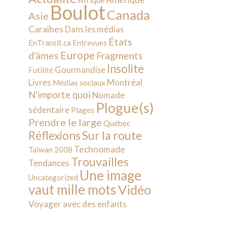
Afrique
Boulot
Canada
Asie
Caraïbes
Dans les médias
États
EnTransit.ca
Entrevues
Europe
d'âmes
Fragments
Insolite
Gourmandise
Futilité
Livres
Montréal
Médias sociaux
N'importe quoi
Nomade
Plogue(s)
sédentaire
Plages
Prendre le large
Québec
Sur la route
Réflexions
Technomade
Taïwan 2008
Trouvailles
Tendances
Une image
Uncategorized
vaut mille mots
Vidéo
Voyager avec des enfants