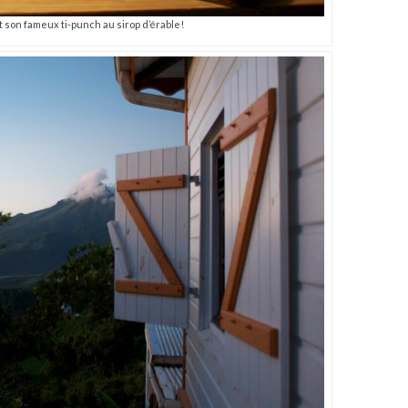
 son fameux ti-punch au sirop d’érable!