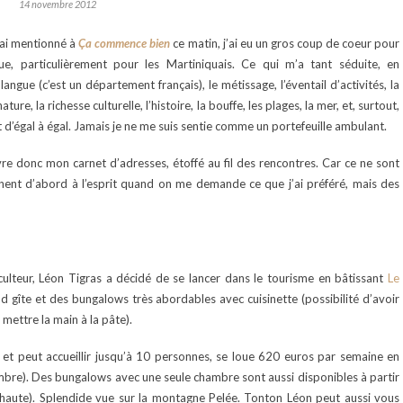
14 novembre 2012
ai mentionné à
Ça commence bien
ce matin, j’ai eu un gros coup de coeur pour
ue, particulièrement pour les Martiniquais. Ce qui m’a tant séduite, en
angue (c’est un département français), le métissage, l’éventail d’activités, la
nature, la richesse culturelle, l’histoire, la bouffe, les plages, la mer, et, surtout,
 d’égal à égal. Jamais je ne me suis sentie comme un portefeuille ambulant.
re donc mon carnet d’adresses, étoffé au fil des rencontres. Car ce ne sont
ennent d’abord à l’esprit quand on me demande ce que j’ai préféré, mais des
ulteur, Léon Tigras a décidé de se lancer dans le tourisme en bâtissant
Le
d gîte et des bungalows très abordables avec cuisinette (possibilité d’avoir
 mettre la main à la pâte).
s et peut accueillir jusqu’à 10 personnes, se loue 620 euros par semaine en
mbre). Des bungalows avec une seule chambre sont aussi disponibles à partir
haute). Splendide vue sur la montagne Pelée. Tonton Léon peut aussi vous