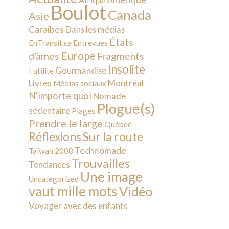
Afrique
Boulot
Canada
Asie
Caraïbes
Dans les médias
États
EnTransit.ca
Entrevues
Europe
d'âmes
Fragments
Insolite
Gourmandise
Futilité
Livres
Montréal
Médias sociaux
N'importe quoi
Nomade
Plogue(s)
sédentaire
Plages
Prendre le large
Québec
Sur la route
Réflexions
Technomade
Taïwan 2008
Trouvailles
Tendances
Une image
Uncategorized
vaut mille mots
Vidéo
Voyager avec des enfants