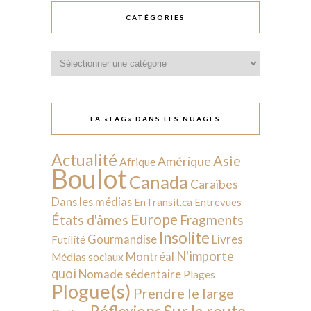
CATÉGORIES
Catégories
LA «TAG» DANS LES NUAGES
Actualité
Asie
Amérique
Afrique
Boulot
Canada
Caraïbes
Dans les médias
EnTransit.ca
Entrevues
Europe
États d'âmes
Fragments
Insolite
Livres
Gourmandise
Futilité
N'importe
Montréal
Médias sociaux
quoi
Nomade sédentaire
Plages
Plogue(s)
Prendre le large
Sur la route