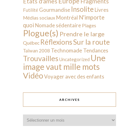
Europe
États d'âmes
Fragments
Insolite
Livres
Gourmandise
Futilité
N'importe
Montréal
Médias sociaux
quoi
Nomade sédentaire
Plages
Plogue(s)
Prendre le large
Sur la route
Réflexions
Québec
Technomade
Tendances
Taïwan 2008
Une
Trouvailles
Uncategorized
image vaut mille mots
Vidéo
Voyager avec des enfants
ARCHIVES
Archives