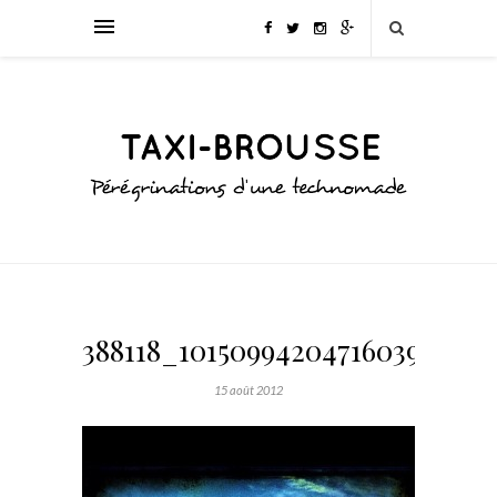
388118_10150994204716039_1165
15 août 2012