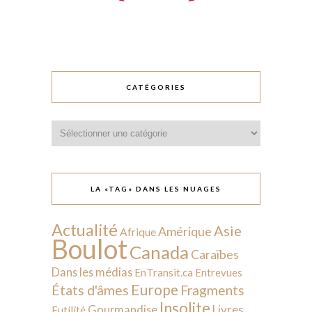
CATÉGORIES
Catégories
LA «TAG» DANS LES NUAGES
Actualité
Asie
Amérique
Afrique
Boulot
Canada
Caraïbes
Dans les médias
EnTransit.ca
Entrevues
Europe
États d'âmes
Fragments
Insolite
Livres
Gourmandise
Futilité