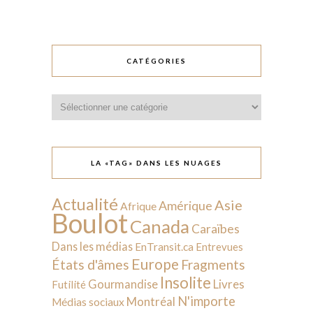
CATÉGORIES
Catégories
LA «TAG» DANS LES NUAGES
Actualité
Asie
Amérique
Afrique
Boulot
Canada
Caraïbes
Dans les médias
EnTransit.ca
Entrevues
Europe
États d'âmes
Fragments
Insolite
Livres
Gourmandise
Futilité
N'importe
Montréal
Médias sociaux