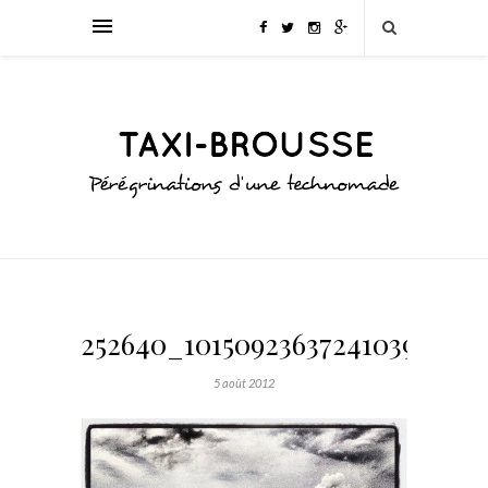
252640_10150923637241039_1398
5 août 2012