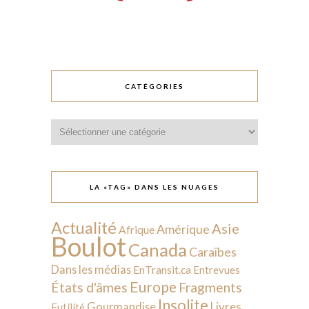
CATÉGORIES
Catégories
LA «TAG» DANS LES NUAGES
Actualité
Asie
Amérique
Afrique
Boulot
Canada
Caraïbes
Dans les médias
EnTransit.ca
Entrevues
Europe
États d'âmes
Fragments
Insolite
Livres
Gourmandise
Futilité