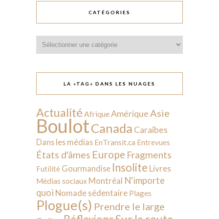
CATÉGORIES
Catégories
LA «TAG» DANS LES NUAGES
Actualité
Asie
Amérique
Afrique
Boulot
Canada
Caraïbes
Dans les médias
EnTransit.ca
Entrevues
Europe
États d'âmes
Fragments
Insolite
Livres
Gourmandise
Futilité
N'importe
Montréal
Médias sociaux
quoi
Nomade sédentaire
Plages
Plogue(s)
Prendre le large
Sur la route