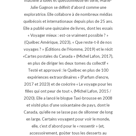
machine à idées et questionneuse en série, Marie-
Julie Gagnon se définit d’abord comme une
exploratrice. Elle collabore à de nombreux médias
québécois et internationaux depuis plus de 25 ans.
Elle a publié une quinzaine de livres, dont les essais
« Voyager mieux : est-ce vraiment possible ? »
(Québec Amérique, 2023), « Que reste-t-il de nos
voyages ? » (Éditions de l'Homme, 2019) et le récit
«Cartes postales du Canada » (Michel Lafon, 2017),
en plus de diriger les deux tomes du collectif «
Testé et approuvé : le Québec en plus de 100
expériences extraordinaires » (Parfum d'encre,
2017 et 2023) et de coécrire « Le voyage pour les
filles qui ont peur de tout », (Michel Lafon, 2015 /
2020). Elle a lancé le blogue Taxi-brousse en 2008
et visité plus d'une soixantaine de pays, dont le
Canada, qu'elle ne se lasse pas de sillonner de long
en large. Certains voyagent pour voir le monde,
elle, c’est d’abord pour le « ressentir » (et,
accessoirement, goûter tous les desserts au