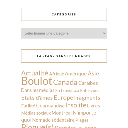
CATÉGORIES
Catégories
LA «TAG» DANS LES NUAGES
Actualité
Asie
Amérique
Afrique
Boulot
Canada
Caraïbes
Dans les médias
EnTransit.ca
Entrevues
Europe
États d'âmes
Fragments
Insolite
Livres
Gourmandise
Futilité
N'importe
Montréal
Médias sociaux
quoi
Nomade sédentaire
Plages
Plogue(s)
Prendre le large