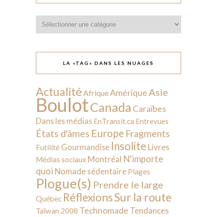
Catégories
LA «TAG» DANS LES NUAGES
Actualité
Asie
Amérique
Afrique
Boulot
Canada
Caraïbes
Dans les médias
EnTransit.ca
Entrevues
Europe
États d'âmes
Fragments
Insolite
Livres
Gourmandise
Futilité
N'importe
Montréal
Médias sociaux
quoi
Nomade sédentaire
Plages
Plogue(s)
Prendre le large
Sur la route
Réflexions
Québec
Technomade
Tendances
Taïwan 2008