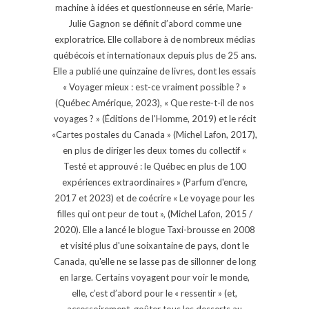
machine à idées et questionneuse en série, Marie-
Julie Gagnon se définit d’abord comme une
exploratrice. Elle collabore à de nombreux médias
québécois et internationaux depuis plus de 25 ans.
Elle a publié une quinzaine de livres, dont les essais
« Voyager mieux : est-ce vraiment possible ? »
(Québec Amérique, 2023), « Que reste-t-il de nos
voyages ? » (Éditions de l'Homme, 2019) et le récit
«Cartes postales du Canada » (Michel Lafon, 2017),
en plus de diriger les deux tomes du collectif «
Testé et approuvé : le Québec en plus de 100
expériences extraordinaires » (Parfum d'encre,
2017 et 2023) et de coécrire « Le voyage pour les
filles qui ont peur de tout », (Michel Lafon, 2015 /
2020). Elle a lancé le blogue Taxi-brousse en 2008
et visité plus d'une soixantaine de pays, dont le
Canada, qu'elle ne se lasse pas de sillonner de long
en large. Certains voyagent pour voir le monde,
elle, c’est d’abord pour le « ressentir » (et,
accessoirement, goûter tous les desserts au