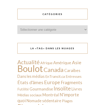
CATÉGORIES
Catégories
LA «TAG» DANS LES NUAGES
Actualité
Asie
Amérique
Afrique
Boulot
Canada
Caraïbes
Dans les médias
EnTransit.ca
Entrevues
Europe
États d'âmes
Fragments
Insolite
Livres
Gourmandise
Futilité
N'importe
Montréal
Médias sociaux
quoi
Nomade sédentaire
Plages