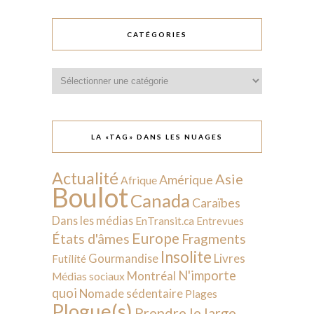
CATÉGORIES
Catégories
LA «TAG» DANS LES NUAGES
Actualité
Asie
Amérique
Afrique
Boulot
Canada
Caraïbes
Dans les médias
EnTransit.ca
Entrevues
Europe
États d'âmes
Fragments
Insolite
Livres
Gourmandise
Futilité
N'importe
Montréal
Médias sociaux
quoi
Nomade sédentaire
Plages
Plogue(s)
Prendre le large