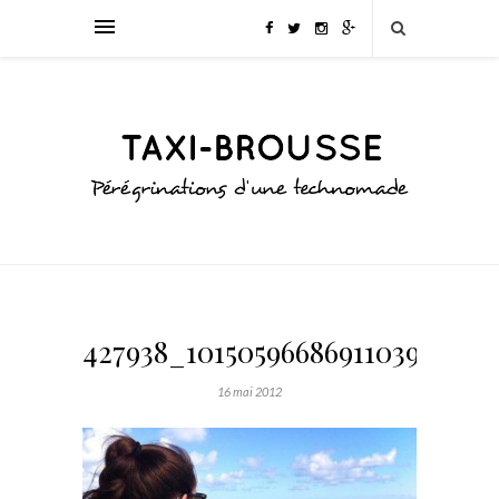
427938_10150596686911039_611
16 mai 2012