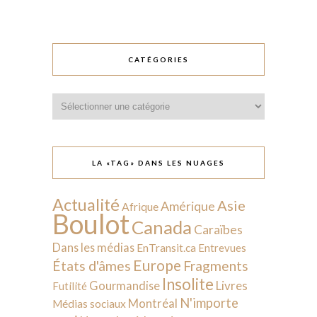
CATÉGORIES
Catégories
LA «TAG» DANS LES NUAGES
Actualité
Asie
Amérique
Afrique
Boulot
Canada
Caraïbes
Dans les médias
EnTransit.ca
Entrevues
Europe
États d'âmes
Fragments
Insolite
Livres
Gourmandise
Futilité
N'importe
Montréal
Médias sociaux