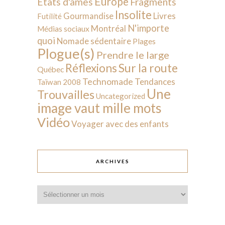
Europe
États d'âmes
Fragments
Insolite
Livres
Gourmandise
Futilité
N'importe
Montréal
Médias sociaux
quoi
Nomade sédentaire
Plages
Plogue(s)
Prendre le large
Sur la route
Réflexions
Québec
Technomade
Tendances
Taïwan 2008
Une
Trouvailles
Uncategorized
image vaut mille mots
Vidéo
Voyager avec des enfants
ARCHIVES
Archives