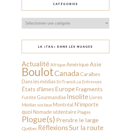
CATÉGORIES
Catégories
LA «TAG» DANS LES NUAGES
Actualité
Asie
Amérique
Afrique
Boulot
Canada
Caraïbes
Dans les médias
EnTransit.ca
Entrevues
Europe
États d'âmes
Fragments
Insolite
Livres
Gourmandise
Futilité
N'importe
Montréal
Médias sociaux
quoi
Nomade sédentaire
Plages
Plogue(s)
Prendre le large
Sur la route
Réflexions
Québec