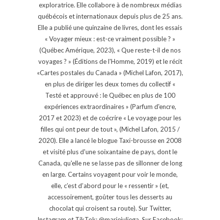
exploratrice. Elle collabore à de nombreux médias
québécois et internationaux depuis plus de 25 ans.
Elle a publié une quinzaine de livres, dont les essais
« Voyager mieux : est-ce vraiment possible ? »
(Québec Amérique, 2023), « Que reste-t-il de nos
voyages ? » (Éditions de l'Homme, 2019) et le récit
«Cartes postales du Canada » (Michel Lafon, 2017),
en plus de diriger les deux tomes du collectif «
Testé et approuvé : le Québec en plus de 100
expériences extraordinaires » (Parfum d'encre,
2017 et 2023) et de coécrire « Le voyage pour les
filles qui ont peur de tout », (Michel Lafon, 2015 /
2020). Elle a lancé le blogue Taxi-brousse en 2008
et visité plus d'une soixantaine de pays, dont le
Canada, qu'elle ne se lasse pas de sillonner de long
en large. Certains voyagent pour voir le monde,
elle, c’est d’abord pour le « ressentir » (et,
accessoirement, goûter tous les desserts au
chocolat qui croisent sa route). Sur Twitter,
Instagram et TikTok: @mariejuliega. Sur Facebook: