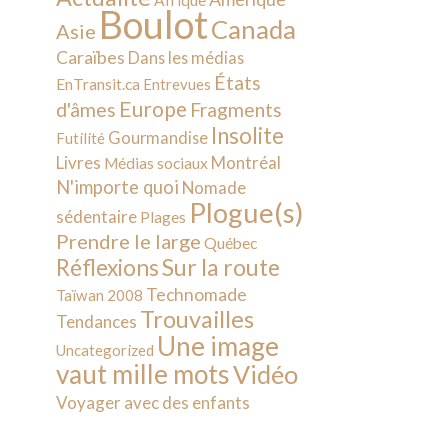
Afrique
Boulot
Canada
Asie
Caraïbes
Dans les médias
États
EnTransit.ca
Entrevues
Europe
d'âmes
Fragments
Insolite
Gourmandise
Futilité
Livres
Montréal
Médias sociaux
N'importe quoi
Nomade
Plogue(s)
sédentaire
Plages
Prendre le large
Québec
Sur la route
Réflexions
Technomade
Taïwan 2008
Trouvailles
Tendances
Une image
Uncategorized
vaut mille mots
Vidéo
Voyager avec des enfants