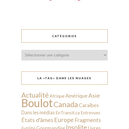
CATÉGORIES
Catégories
LA «TAG» DANS LES NUAGES
Actualité
Asie
Amérique
Afrique
Boulot
Canada
Caraïbes
Dans les médias
EnTransit.ca
Entrevues
Europe
États d'âmes
Fragments
Insolite
Livres
Gourmandise
Futilité